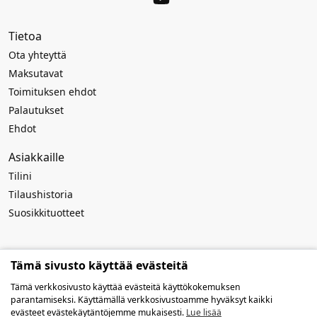
Tietoa
Ota yhteyttä
Maksutavat
Toimituksen ehdot
Palautukset
Ehdot
Asiakkaille
Tilini
Tilaushistoria
Suosikkituotteet
Rekvisiitta
Tämä sivusto käyttää evästeitä
Yrityksen nimi:
MB Atviros idėjos
Tämä verkkosivusto käyttää evästeitä käyttökokemuksen
Koodi: 303916994
parantamiseksi. Käyttämällä verkkosivustoamme hyväksyt kaikki
ALV-numero: LT100009259419
evästeet evästekäytäntöjemme mukaisesti.
Lue lisää
Tilinumero: LT127300010142639019