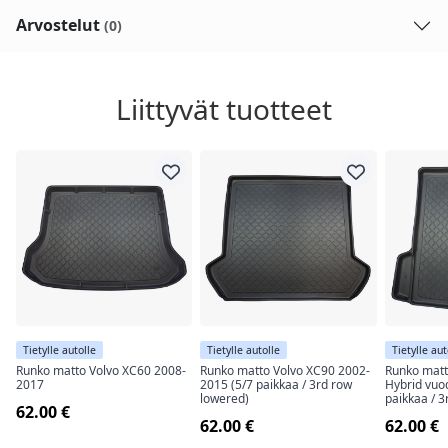
Arvostelut
(0)
Liittyvät tuotteet
Tietylle autolle
Tietylle autolle
Tietylle aut
Runko matto Volvo XC60 2008-
Runko matto Volvo XC90 2002-
Runko matt
2017
2015 (5/7 paikkaa / 3rd row
Hybrid vuo
lowered)
paikkaa / 3
62.00 €
62.00 €
62.00 €