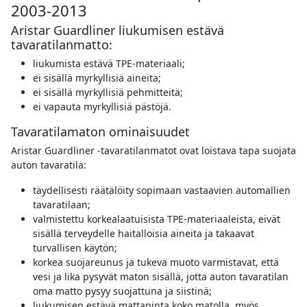
2003-2013
Aristar Guardliner liukumisen estävä
tavaratilanmatto:
liukumista estävä TPE-materiaali;
ei sisällä myrkyllisiä aineita;
ei sisällä myrkyllisiä pehmitteitä;
ei vapauta myrkyllisiä pästöjä.
Tavaratilamaton ominaisuudet
Aristar Guardliner -tavaratilanmatot ovat loistava tapa suojata
auton tavaratila:
täydellisesti räätälöity sopimaan vastaavien automallien
tavaratilaan;
valmistettu korkealaatuisista TPE-materiaaleista, eivät
sisällä terveydelle haitalloisia aineita ja takaavat
turvallisen käytön;
korkea suojareunus ja tukeva muoto varmistavat, että
vesi ja lika pysyvät maton sisällä, jotta auton tavaratilan
oma matto pysyy suojattuna ja siistinä;
liukumisen estävä mattapinta koko matolla, myös