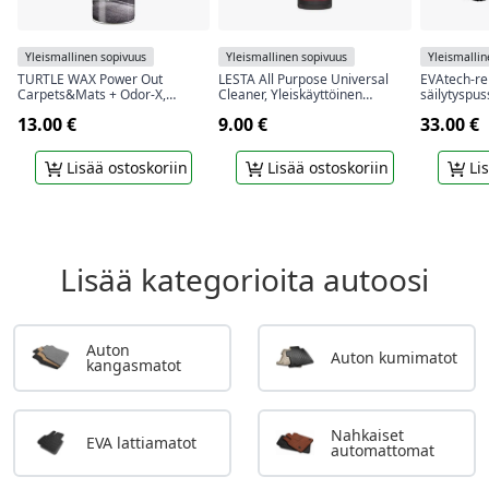
Yleismallinen sopivuus
Yleismallinen sopivuus
Yleismallin
TURTLE WAX Power Out
LESTA All Purpose Universal
EVAtech-re
Carpets&Mats + Odor-X,
Cleaner, Yleiskäyttöinen
säilytyspus
mattojen ja ryijyjen
yleispuhdistusaine, 500 ml
13.00 €
9.00 €
33.00 €
puhdistusaine hajuja estävällä
teknologialla, 400 ml
Lisää ostoskoriin
Lisää ostoskoriin
Lis
Lisää kategorioita autoosi
Auton
Auton kumimatot
kangasmatot
Nahkaiset
EVA lattiamatot
automattomat