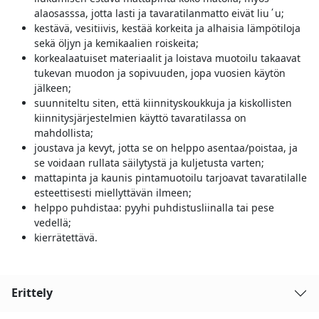
alaosasssa, jotta lasti ja tavaratilanmatto eivät liu΄u;
kestävä, vesitiivis, kestää korkeita ja alhaisia lämpötiloja
sekä öljyn ja kemikaalien roiskeita;
korkealaatuiset materiaalit ja loistava muotoilu takaavat
tukevan muodon ja sopivuuden, jopa vuosien käytön
jälkeen;
suunniteltu siten, että kiinnityskoukkuja ja kiskollisten
kiinnitysjärjestelmien käyttö tavaratilassa on
mahdollista;
joustava ja kevyt, jotta se on helppo asentaa/poistaa, ja
se voidaan rullata säilytystä ja kuljetusta varten;
mattapinta ja kaunis pintamuotoilu tarjoavat tavaratilalle
esteettisesti miellyttävän ilmeen;
helppo puhdistaa: pyyhi puhdistusliinalla tai pese
vedellä;
kierrätettävä.
Erittely