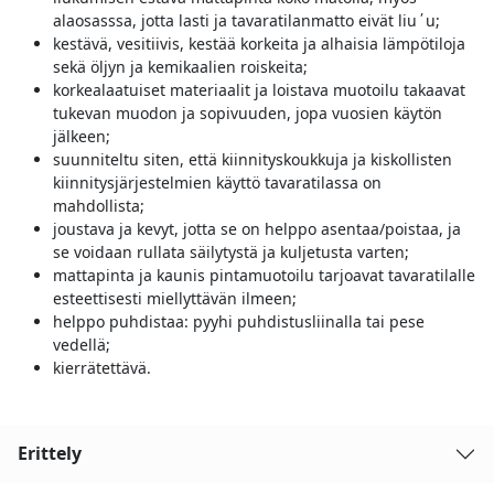
alaosasssa, jotta lasti ja tavaratilanmatto eivät liu΄u;
kestävä, vesitiivis, kestää korkeita ja alhaisia lämpötiloja
sekä öljyn ja kemikaalien roiskeita;
korkealaatuiset materiaalit ja loistava muotoilu takaavat
tukevan muodon ja sopivuuden, jopa vuosien käytön
jälkeen;
suunniteltu siten, että kiinnityskoukkuja ja kiskollisten
kiinnitysjärjestelmien käyttö tavaratilassa on
mahdollista;
joustava ja kevyt, jotta se on helppo asentaa/poistaa, ja
se voidaan rullata säilytystä ja kuljetusta varten;
mattapinta ja kaunis pintamuotoilu tarjoavat tavaratilalle
esteettisesti miellyttävän ilmeen;
helppo puhdistaa: pyyhi puhdistusliinalla tai pese
vedellä;
kierrätettävä.
Erittely