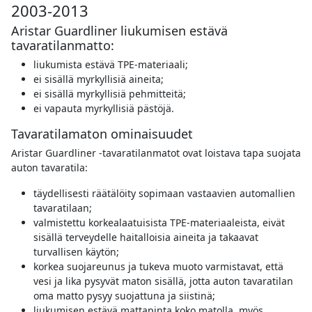
2003-2013
Aristar Guardliner liukumisen estävä
tavaratilanmatto:
liukumista estävä TPE-materiaali;
ei sisällä myrkyllisiä aineita;
ei sisällä myrkyllisiä pehmitteitä;
ei vapauta myrkyllisiä pästöjä.
Tavaratilamaton ominaisuudet
Aristar Guardliner -tavaratilanmatot ovat loistava tapa suojata
auton tavaratila:
täydellisesti räätälöity sopimaan vastaavien automallien
tavaratilaan;
valmistettu korkealaatuisista TPE-materiaaleista, eivät
sisällä terveydelle haitalloisia aineita ja takaavat
turvallisen käytön;
korkea suojareunus ja tukeva muoto varmistavat, että
vesi ja lika pysyvät maton sisällä, jotta auton tavaratilan
oma matto pysyy suojattuna ja siistinä;
liukumisen estävä mattapinta koko matolla, myös