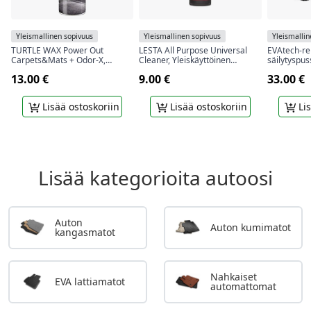
Yleismallinen sopivuus
Yleismallinen sopivuus
Yleismallin
TURTLE WAX Power Out
LESTA All Purpose Universal
EVAtech-re
Carpets&Mats + Odor-X,
Cleaner, Yleiskäyttöinen
säilytyspus
mattojen ja ryijyjen
yleispuhdistusaine, 500 ml
13.00 €
9.00 €
33.00 €
puhdistusaine hajuja estävällä
teknologialla, 400 ml
Lisää ostoskoriin
Lisää ostoskoriin
Lis
Lisää kategorioita autoosi
Auton
Auton kumimatot
kangasmatot
Nahkaiset
EVA lattiamatot
automattomat