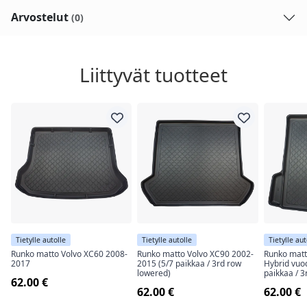
Arvostelut
(0)
Liittyvät tuotteet
Tietylle autolle
Tietylle autolle
Tietylle aut
Runko matto Volvo XC60 2008-
Runko matto Volvo XC90 2002-
Runko matt
2017
2015 (5/7 paikkaa / 3rd row
Hybrid vuo
lowered)
paikkaa / 3
62.00 €
62.00 €
62.00 €