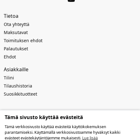
Tietoa
Ota yhteyttä
Maksutavat
Toimituksen ehdot
Palautukset
Ehdot
Asiakkaille
Tilini
Tilaushistoria
Suosikkituotteet
Rekvisiitta
Tämä sivusto käyttää evästeitä
Yrityksen nimi:
MB Atviros idėjos
Tämä verkkosivusto käyttää evästeitä käyttökokemuksen
Koodi: 303916994
parantamiseksi. Käyttämällä verkkosivustoamme hyväksyt kaikki
ALV-numero: LT100009259419
evästeet evästekäytäntöjemme mukaisesti.
Lue lisää
Tilinumero: LT127300010142639019