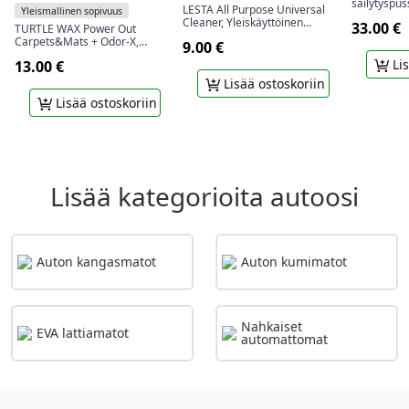
säilytyspus
LESTA All Purpose Universal
Yleismallinen sopivuus
Cleaner, Yleiskäyttöinen
33.00 €
TURTLE WAX Power Out
yleispuhdistusaine, 500 ml
Carpets&Mats + Odor-X,
9.00 €
mattojen ja ryijyjen
Lis
13.00 €
puhdistusaine hajuja estävällä
teknologialla, 400 ml
Lisää ostoskoriin
Lisää ostoskoriin
Lisää kategorioita autoosi
Auton kangasmatot
Auton kumimatot
Nahkaiset
EVA lattiamatot
automattomat