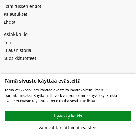
Toimituksen ehdot
Palautukset
Ehdot
Asiakkaille
Tilini
Tilaushistoria
Suosikkituotteet
Rekvisiitta
Tämä sivusto käyttää evästeitä
Yrityksen nimi:
MB Atviros idėjos
Tämä verkkosivusto käyttää evästeitä käyttökokemuksen
Koodi: 303916994
parantamiseksi. Käyttämällä verkkosivustoamme hyväksyt kaikki
ALV-numero: LT100009259419
evästeet evästekäytäntöjemme mukaisesti.
Lue lisää
Tilinumero: LT127300010142639019
SWIFT/BIC: HABALT22
Pankki: AB Swedbank
Hyväksy kaikki
Sähköposti:
info@openauto.fi
Vain välttämättömät evästeet