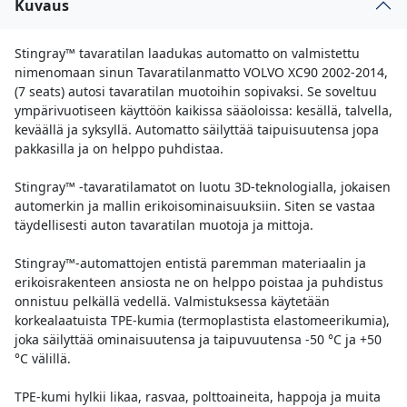
Kuvaus
Stingray™ tavaratilan laadukas automatto on valmistettu
nimenomaan sinun Tavaratilanmatto VOLVO XC90 2002-2014,
(7 seats) autosi tavaratilan muotoihin sopivaksi. Se soveltuu
ympärivuotiseen käyttöön kaikissa sääoloissa: kesällä, talvella,
keväällä ja syksyllä. Automatto säilyttää taipuisuutensa jopa
pakkasilla ja on helppo puhdistaa.
Stingray™ -tavaratilamatot on luotu 3D-teknologialla, jokaisen
automerkin ja mallin erikoisominaisuuksiin. Siten se vastaa
täydellisesti auton tavaratilan muotoja ja mittoja.
Stingray™-automattojen entistä paremman materiaalin ja
erikoisrakenteen ansiosta ne on helppo poistaa ja puhdistus
onnistuu pelkällä vedellä. Valmistuksessa käytetään
korkealaatuista TPE-kumia (termoplastista elastomeerikumia),
joka säilyttää ominaisuutensa ja taipuvuutensa -50 °C ja +50
°C välillä.
TPE-kumi hylkii likaa, rasvaa, polttoaineita, happoja ja muita