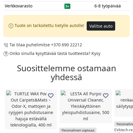
Verkkovarasto
6-8 työpäivää
5+
Tuote on tarkoitettu tietylle autolle!
Valitse auto
Tai tilaa puhelimitse
+370 690 22212
Onko sinulla kysyttävää tästä tuotteesta?
Kysy
Suosittelemme ostamaan
yhdessä
Yleismallin
EVAtech-re
Yleismallinen sopivuus